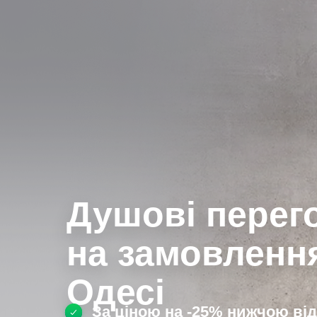
Душові перег
на замовленн
Одесі
За ціною на -25% нижчою від