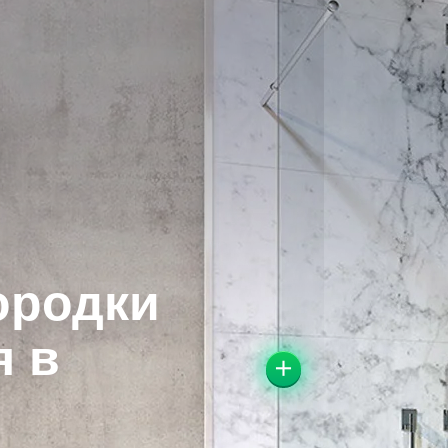
ородки
я в