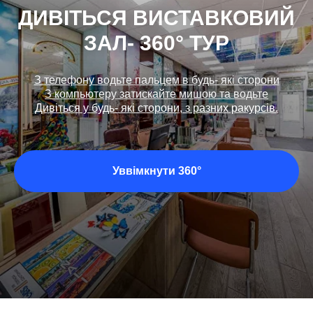
ДИВІТЬСЯ ВИСТАВКОВИЙ
ЗАЛ- 360° ТУР
З телефону водьте пальцем в будь- які сторони
З компьютеру затискайте мишою та водьте
Дивіться у будь- які сторони, з разних ракурсів.
Уввімкнути 360°