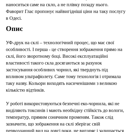
наноситься саме на скло, а не плівку позаду нього.
Фаворит Глас пропонує найвигідніші ціни на таку послугу
в Одесі.
Опис
УФ-друк на склі – технологічний процес, що має свої
особливості. І перша - це створення зображення прямо на
склі, його зворотному боці. Високі експлуатаційні
властивості такого скла досягаються за рахунок
застосування особливих чорнил, які тверднуть під
впливом ультрафіолету. Саме тому технологія і отримала
таку назву. Кольори виходять насиченішими з великою
кількістю відтінків.
У роботі використовуються безпечні еко-чорнила, які не
виділяють токсинів і мають необхідну стійкість до вологи,
температур, прямим сонячним променям. Також слід
зазначити, що зображення на склі зберігає свій
первозданний вид на довгі роки, не вигоряє і залишається