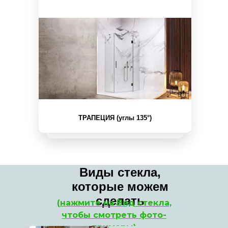
ТРАПЕЦИЯ (углы 135°)
Виды стекла,
которые можем
сделать
(нажмите на Вид стекла,
чтобы смотреть фото-
примеры)