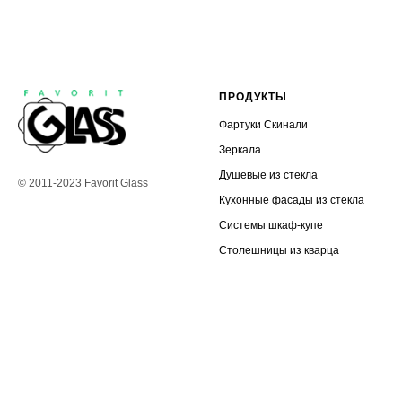
ПРОДУКТЫ
Фартуки Скинали
Зеркала
Душевые из стекла
© 2011-2023 Favorit Glass
Кухонные фасады из стекла
Системы шкаф-купе
Столешницы из кварца
УСЛУГИ
ДОПОЛНИТЕЛЬНО
УФ-фотопечать
Стекло
Алмазная гравировка
Декоративное стекло
Фацет
Цветное стекло Лакобель
Витраж CRI
Доставка