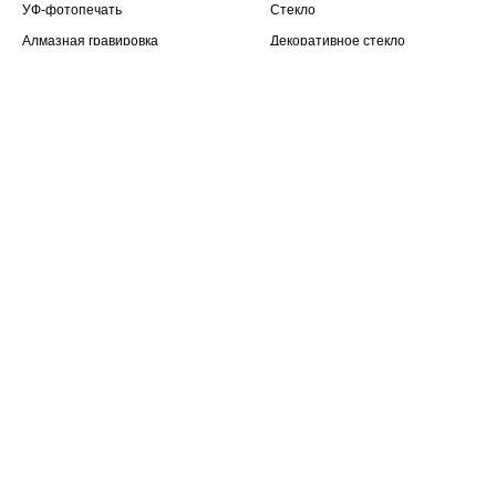
УФ-фотопечать
Стекло
Алмазная гравировка
Декоративное стекло
Фацет
Цветное стекло Лакобель
Витраж CRI
Доставка
Худож. Пескоструй
Общая Галерея
УФ-поклейка стекла
КОНТАКТЫ
Моллирование стекла (гнутье)
Договор Публичной офферты
ФЛП Соломащенко Александр Викторович, ИНН
2703400952, Одесса, ул. Лазарева 17/19, кв. 23
Политика конфиденциальности
Карта сайта