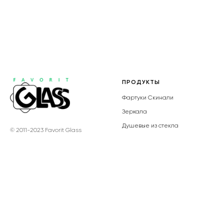
ПРОДУКТЫ
Фартуки Скинали
Зеркала
Душевые из стекла
© 2011-2023 Favorit Glass
Кухонные фасады из стекла
Системы шкаф-купе
Столешницы из кварца
УСЛУГИ
ДОПОЛНИТЕЛЬНО
УФ-фотопечать
Стекло
Алмазная гравировка
Декоративное стекло